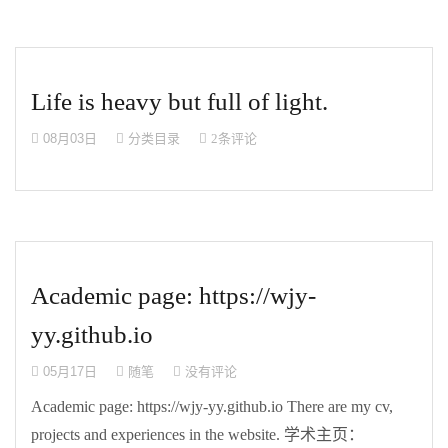
Life is heavy but full of light.
08月03日
分类目录
2条评论
Academic page: https://wjy-
yy.github.io
05月17日
随笔
没有评论
Academic page: https://wjy-yy.github.io There are my cv,
projects and experiences in the website. 学术主页：