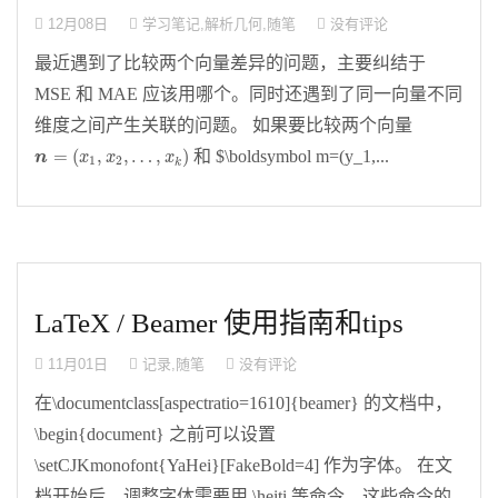
12月08日
学习笔记
,
解析几何
,
随笔
没有评论
最近遇到了比较两个向量差异的问题，主要纠结于
MSE 和 MAE 应该用哪个。同时还遇到了同一向量不同
维度之间产生关联的问题。 如果要比较两个向量
n
=
(
x
1
,
x
2
,
…
,
x
k
)
=
(
,
,
…
,
)
和 $\boldsymbol m=(y_1,...
n
x
x
x
1
2
k
LaTeX / Beamer 使用指南和tips
11月01日
记录
,
随笔
没有评论
在\documentclass[aspectratio=1610]{beamer} 的文档中，
\begin{document} 之前可以设置
\setCJKmonofont{YaHei}[FakeBold=4] 作为字体。 在文
档开始后，调整字体需要用 \heiti 等命令，这些命令的