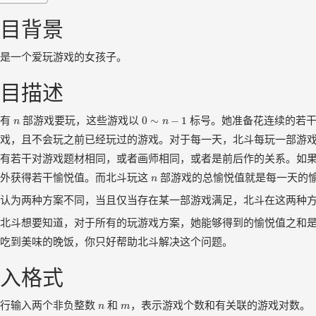
目背景
是一个爱玩游戏的女孩子。
目描述
0
∼
n
−
1
n
0
∼
−
1
斗有
部游戏要玩，这些游戏以
标号。她准备花连续的若干
n
n
戏，且不会玩之前已经玩过的游戏。对于每一天，北斗每玩一部游
有若干对游戏题材相同，或者画师相同，或者是前后作的关系。如
n
额外获得若干愉悦值。而北斗玩这
部游戏的总愉悦值就是每一天的
n
认为两种方案不同，当且仅当存在某一部游戏满足，北斗在这两种
北斗想要知道，对于所有的玩游戏方案，她能够得到的愉悦值之和
吃到美味的晚饭，你只好帮助北斗解决这个问题。
入格式
n
m
一行输入两个非负整数
和
，表示游戏个数和有关联的游戏对数。
n
m