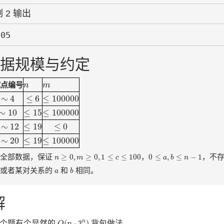
 2 输出
据规模与约定
n
m
试点编号
n
m
∼
4
≤
6
≤
100000
∼
4
≤
6
≤
100000
∼
10
≤
15
≤
100000
∼
10
≤
15
≤
100000
∼
12
≤
19
≤
0
∼
12
≤
19
≤
0
∼
20
≤
19
≤
100000
∼
20
≤
19
≤
100000
n
≥
0
,
m
≥
0
,
1
≤
c
≤
100
0
≤
a
,
b
≤
n
−
1
≥
0
,
≥
0
,
1
≤
≤
100
0
≤
,
≤
−
1
于全部数据，保证
，
，不
n
m
c
a
b
n
b
a
同或者某对关系的
和
相同。
a
b
解
O
(
n
⋅
3
n
)
(
⋅
3
)
n
这个题有个显然的
背包做法。