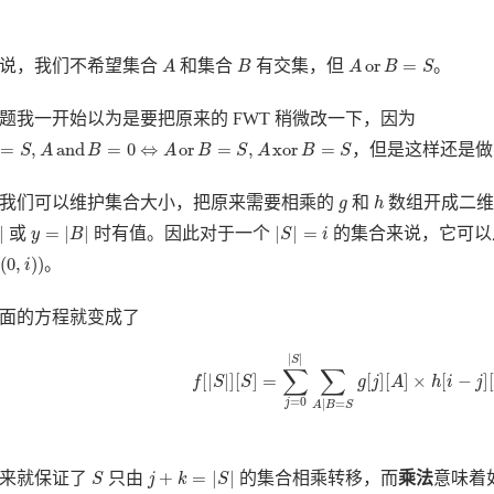
A
B
A
or
B
=
S
or
=
说，我们不希望集合
和集合
有交集，但
。
A
B
A
B
S
题我一开始以为是要把原来的 FWT 稍微改一下，因为
S
,
A
and
B
=
0
⇔
A
or
B
=
S
,
A
xor
B
=
S
=
,
and
=
0
⇔
or
=
,
xor
=
，但是这样还是做不
S
A
B
A
B
S
A
B
S
h
g
我们可以维护集合大小，把原来需要相乘的
和
数组开成二
g
h
y
=
|
B
|
|
S
|
=
i
|
=
|
|
|
|
=
或
时有值。因此对于一个
的集合来说，它可以
y
B
S
i
0
,
i
)
)
(
0
,
)
)
。
i
面的方程就变成了
f
[
|
S
|
]
[
S
]
=
∑
j
=
0
|
S
|
∑
A
|
B
=
S
g
[
j
]
[
A
]
×
h
[
i
−
j
]
[
|
|
S
∑
∑
[
|
|
]
[
]
=
[
]
[
]
×
[
−
]
f
S
S
g
j
A
h
i
j
=
0
|
=
j
A
B
S
j
+
k
=
|
S
|
S
+
=
|
|
一来就保证了
只由
的集合相乘转移，而
乘法
意味着
S
j
k
S