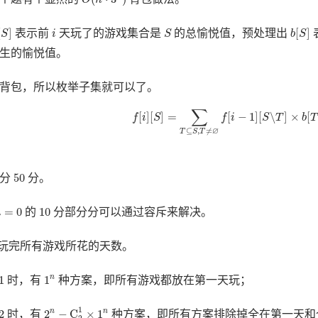
O
n
S
]
b
[
S
]
S
i
[
]
[
]
表示前
天玩了的游戏集合是
的总愉悦值，预处理出
S
i
S
b
S
生的愉悦值。
背包，所以枚举子集就可以了。
f
[
i
]
[
S
]
=
∑
T
⊆
S
,
T
≠
∅
f
[
i
−
1
]
[
S
∖
T
]
×
b
[
T
]
∑
[
]
[
]
=
[
−
1
]
[
∖
]
×
[
f
i
S
f
i
S
T
b
T
∅
⊆
,
≠
T
S
T
50
50
得分
分。
=
0
10
=
0
10
的
分部分分可以通过容斥来解决。
m
玩完所有游戏所花的天数。
1
n
1
1
n
时，有
种方案，即所有游戏都放在第一天玩；
2
n
−
C
2
1
×
1
n
1
2
2
−
C
×
1
n
n
时，有
种方案，即所有方案排除掉全在第一天和