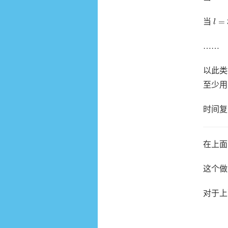
l
=
3
=
当
l
……
以此
至少
时间
在上面
这个做
对于上