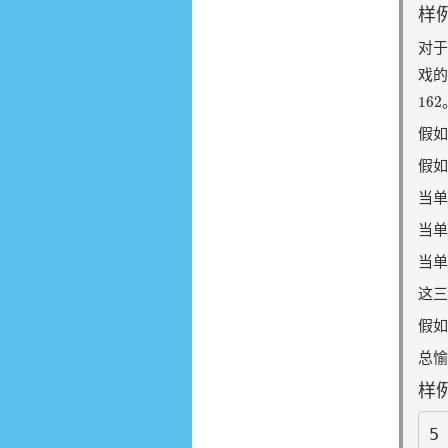
样例
对
戏
162
162
假
假如
当
当
当
这
假
总
样例