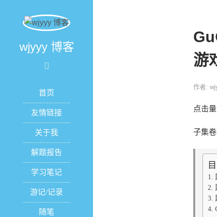
Gu
wjyyy 博客
游
作者: wj
首页
点击量
友情链接
子集卷
关于我
解题报告
目
学习笔记
游记/记录
随笔