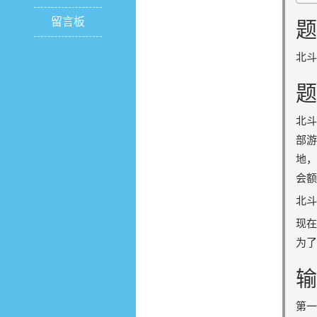
留言板
题
北斗
题
北
部游
地，
会
北斗
现在
为了
输
第