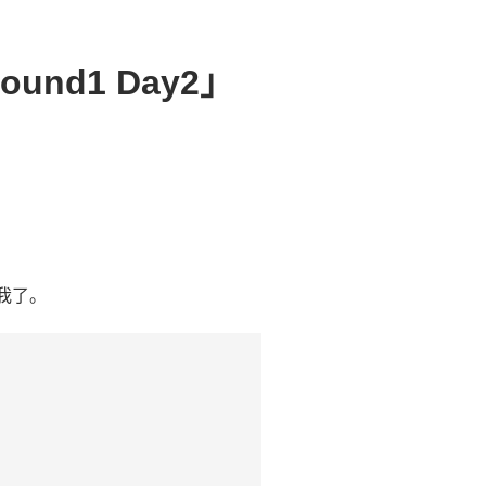
ound1 Day2」
是我了。