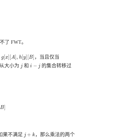
了 FWT。
g
[
x
]
[
A
]
,
h
[
y
]
[
B
]
[
]
[
]
,
[
]
[
]
维
，当且仅当
g
x
A
h
y
B
j
i
−
j
−
从大小为
和
的集合转移过
j
i
j
B
]
[
]
B
j
+
k
+
如果不满足
，那么乘法的两个
j
k