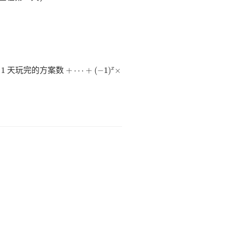
+
⋯
+
(
−
1
)
x
×
1
+
⋯
+
(
−
1
)
×
天玩完的方案数
x
[
B
]