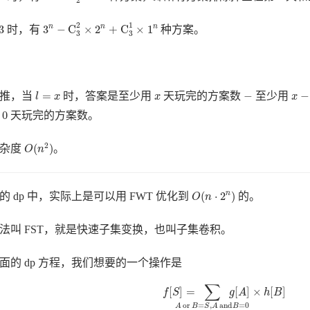
2
3
n
−
C
3
2
×
2
n
+
C
3
1
×
1
n
2
1
3
3
−
C
×
2
+
C
×
1
n
n
n
时，有
种方案。
3
3
l
=
x
x
−
1
−
x
=
−
−
类推，当
时，答案是至少用
天玩完的方案数
至少用
l
x
x
x
0
0
用
天玩完的方案数。
O
(
n
2
)
2
(
)
复杂度
。
O
n
O
(
n
⋅
2
n
)
(
⋅
2
)
n
的 dp 中，实际上是可以用 FWT 优化到
的。
O
n
法叫 FST，就是快速子集变换，也叫子集卷积。
面的 dp 方程，我们想要的一个操作是
f
[
S
]
=
∑
A
or
B
=
S
,
A
and
B
=
0
g
[
A
]
×
h
∑
[
]
=
[
]
×
[
]
f
S
g
A
h
B
or
=
,
and
=
0
A
B
S
A
B