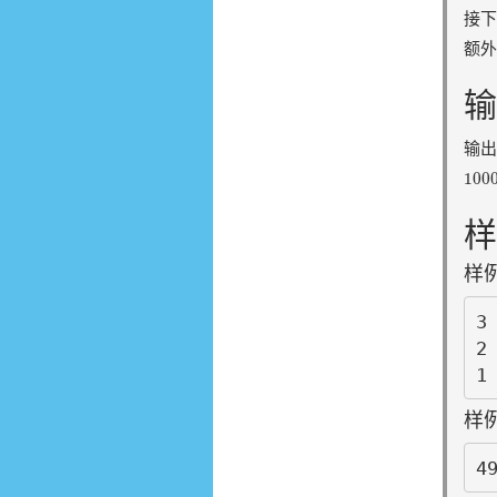
接
额
输
输出
100
100
样
样例
3 
2 
样例