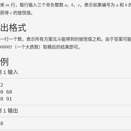
b
b
m
a
c
a
下来
行，每行输入三个非负整数
，
，
，表示如果编号为
和
m
a
b
c
a
b
c
外获得
的愉悦值。
c
出格式
一行一个数，表示所有方案北斗能得到的愉悦值之和。由于答案可
000007
000007
（一个大质数）取模后的结果即可。
例
 1 输入
2

0 68

 1 输出