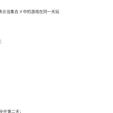
S
表示当集合
中的游戏在同一天玩
S
]
全在第二天；