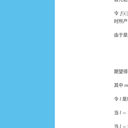
f
[
i
]
[
[
]
令
f
i
时所产
由于是
期望
m
其中
l
令
是
l
l
=
1
=
当
l
l
=
2
=
当
l