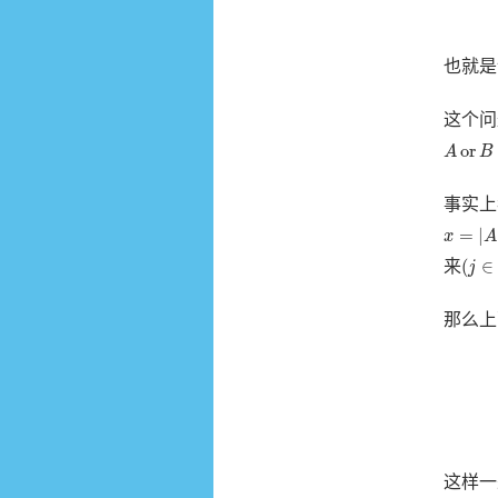
也就是
这个问
A
or
B
=
or
A
B
事实上
x
=
|
A
|
=
|
x
A
(
j
∈
(
(
∈
来
j
那么上
这样