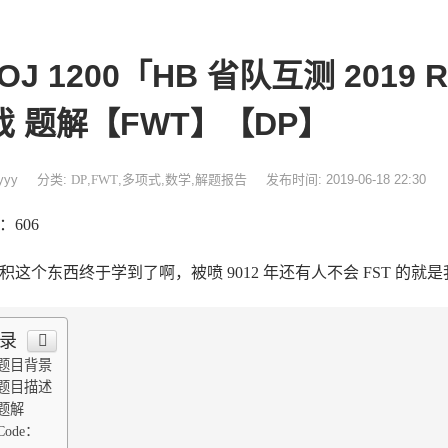
OJ 1200「HB 省队互测 2019 R
戏 题解【FWT】【DP】
yyy
分类:
DP
,
FWT
,
多项式
,
数学
,
解题报告
发布时间: 2019-06-18 22:30
：606
积这个东西终于学到了啊，被喷 9012 年还有人不会 FST 的就
录
题目背景
题目描述
题解
Code：