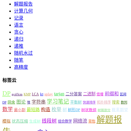
解题报告
计算几何
记录
语言
贪心
递归
递推
随机水过
随笔
高精度
标签云
DP
tarjan
前缀和
二分答案
二进制
LCA
lct
splay
倍增
gcd/lcm
KMP
区间
学习笔记
图论
字符串
平衡树
搜索
同余
堆
拓扑排序
DP
快速排序
数列
数学
枚举
构造
最短路
树
树形DP
概率期望
最小割
树状数组
树链剖分
解题报
线段树
网络流
模拟
状态压缩
生成树
组合数学
背包