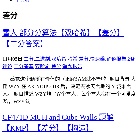
差分
雪人 部分分算法【双哈希】【差分】
【二分答案】
11月05日
二分
,
二进制
,
双哈希
,
哈希
,
差分
,
快速乘
,
解题报告
2条
评论
二分答案
,
双哈希
,
差分
,
解题报告
感觉这个题挺有价值的（正解SAM就不管啦 题目背景 大
佬 WZY 在 AK NOIP 2018 后，决定去冰天雪地的 Y 城堆雪
N
人。 题目描述 WZY堆了
个雪人，每个雪人都有一个可爱度
N
X
i
，WZY认...
X
i
CF471D MUH and Cube Walls 题解
【KMP】【差分】【构造】