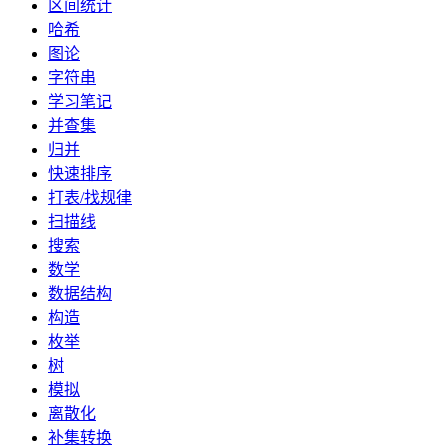
区间统计
哈希
图论
字符串
学习笔记
并查集
归并
快速排序
打表/找规律
扫描线
搜索
数学
数据结构
构造
枚举
树
模拟
离散化
补集转换