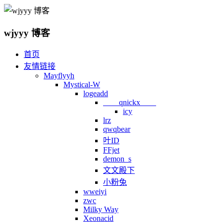
wjyyy 博客
首页
友情链接
Mayflyyh
Mystical-W
logeadd
qnickx
icy
lrz
qwqbear
叶ID
FFjet
demon_s
文文殿下
小粉兔
wweiyi
zwc
Milky Way
Xeonacid