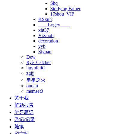
Shq
Studying Father
17shou_VIP
KSkun
Logey
xht37
ViXbob
decoration
yyb
Siyuan
Dew
Rye_Catcher
huyufeifei
zgjjj
星星之火
ouuan
memset0
关于我
解题报告
学习笔记
游记/记录
随笔
留言板