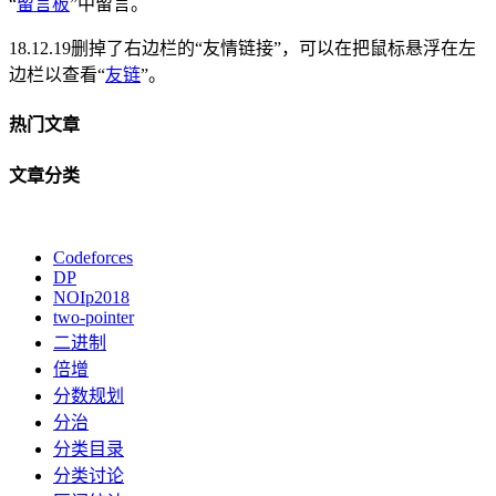
“
留言板
”中留言。
18.12.19删掉了右边栏的“友情链接”，可以在把鼠标悬浮在左
边栏以查看“
友链
”。
热门文章
文章分类
Codeforces
DP
NOIp2018
two-pointer
二进制
倍增
分数规划
分治
分类目录
分类讨论