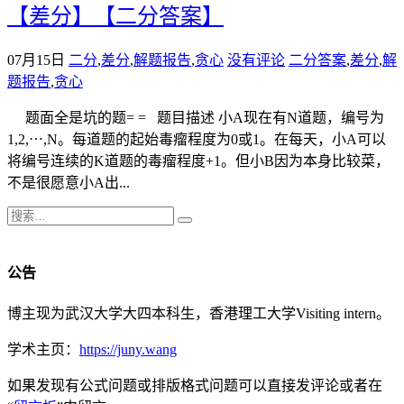
【差分】【二分答案】
07月15日
二分
,
差分
,
解题报告
,
贪心
没有评论
二分答案
,
差分
,
解
题报告
,
贪心
题面全是坑的题= = 题目描述 小A现在有N道题，编号为
1,2,⋯,N。每道题的起始毒瘤程度为0或1。在每天，小A可以
将编号连续的K道题的毒瘤程度+1。但小B因为本身比较菜，
不是很愿意小A出...
公告
博主现为武汉大学大四本科生，香港理工大学Visiting intern。
学术主页：
https://juny.wang
如果发现有公式问题或排版格式问题可以直接发评论或者在