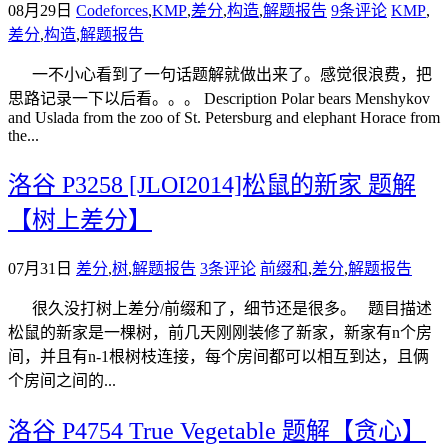
08月29日
Codeforces
,
KMP
,
差分
,
构造
,
解题报告
9条评论
KMP
,
差分
,
构造
,
解题报告
一不小心看到了一句话题解就做出来了。感觉很浪费，把
思路记录一下以后看。。。 Description Polar bears Menshykov
and Uslada from the zoo of St. Petersburg and elephant Horace from
the...
洛谷 P3258 [JLOI2014]松鼠的新家 题解
【树上差分】
07月31日
差分
,
树
,
解题报告
3条评论
前缀和
,
差分
,
解题报告
很久没打树上差分/前缀和了，细节还是很多。 题目描述
松鼠的新家是一棵树，前几天刚刚装修了新家，新家有n个房
间，并且有n-1根树枝连接，每个房间都可以相互到达，且俩
个房间之间的...
洛谷 P4754 True Vegetable 题解【贪心】