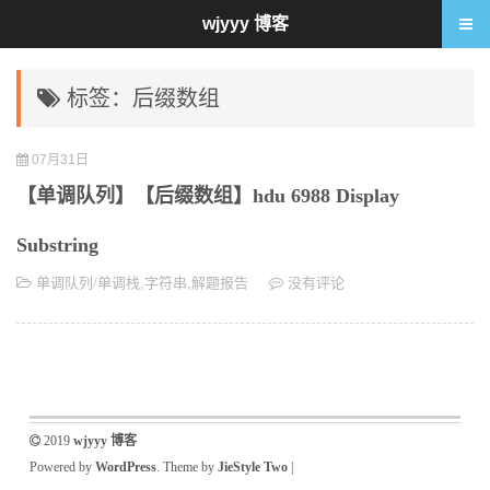
wjyyy 博客
标签：后缀数组
07月31日
【单调队列】【后缀数组】hdu 6988 Display
Substring
单调队列/单调栈
,
字符串
,
解题报告
没有评论
2019
wjyyy 博客
Powered by
WordPress
. Theme by
JieStyle Two
|