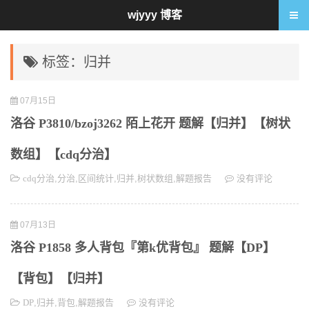
wjyyy 博客
标签：归并
07月15日
洛谷 P3810/bzoj3262 陌上花开 题解【归并】【树状
数组】【cdq分治】
cdq分治
,
分治
,
区间统计
,
归并
,
树状数组
,
解题报告
没有评论
07月13日
洛谷 P1858 多人背包『第k优背包』 题解【DP】
【背包】【归并】
DP
,
归并
,
背包
,
解题报告
没有评论