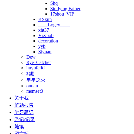
Shq
Studying Father
17shou_VIP
KSkun
Logey
xht37
ViXbob
decoration
yyb
Siyuan
Dew
Rye_Catcher
huyufeifei
zgjjj
星星之火
ouuan
memset0
关于我
解题报告
学习笔记
游记/记录
随笔
留言板