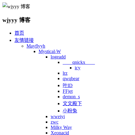
wjyyy 博客
首页
友情链接
Mayflyyh
Mystical-W
logeadd
qnickx
icy
lrz
qwqbear
叶ID
FFjet
demon_s
文文殿下
小粉兔
wweiyi
zwc
Milky Way
Xeonacid