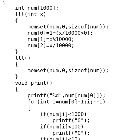
{

    int num[1000];

    lll(int x)

    {

        memset(num,0,sizeof(num));

        num[0]=1+(x/10000>0);

        num[1]=x%10000;

        num[2]=x/10000;

    }

    lll()

    {

        memset(num,0,sizeof(num));

    }

    void print()

    {

        printf("%d",num[num[0]]);

        for(int i=num[0]-1;i;--i)

        {

            if(num[i]<1000)

                printf("0");

            if(num[i]<100)

                printf("0");

            if(num[i]<10)
