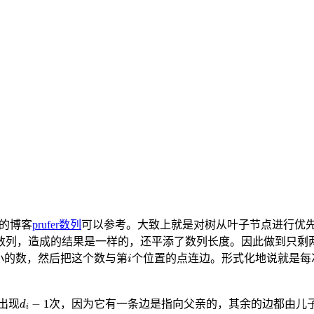
好的博客
prufer数列
可以参考。大致上就是对树从叶子节点进行优
数列，造成的结果是一样的，还平添了数列长度。因此做到只剩
i
小的数，然后把这个数与第
个位置的点连边。形式化地说就是每
i
d
i
−
1
−
1
出现
次，因为它有一条边是指向父亲的，其余的边都由儿
d
i