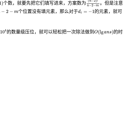
(
−
2
)
!
n
1
)
个数，就要先把它们填写进来，方案数为
。但是注意
−
2
−
n
m
d
i
=
−
1
−
2
−
m
−
2
−
=
−
1
个位置没有填元素，那么对于
的元素，就可
n
m
d
i
10
4
O
(
lg
a
n
s
)
4
10
(
lg
)
的数量级压位，就可以轻松把一次除法做到
的时
O
a
n
s