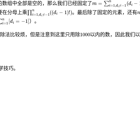
m
=
∑
i
=
1
,
d
i
≠
−
1
n
(
d
i
−
1
)
n
=
(
−
的数组中全部是空的，那么我们已经固定了
∑
m
d
i
=
1
,
≠
−
1
i
d
i
∏
i
=
1
,
d
i
≠
−
1
n
(
(
d
i
−
1
)
!
)
n
n
(
(
−
1
)
!
)
要在分母上乘
∏
。最后除了固定的元素，还有
d
i
=
1
,
≠
−
1
i
d
i
1
n
[
d
i
=
−
1
]
n
[
=
−
1
]
∑
）。
d
i
=
1
i
1000
1000
除法比较烦，但是注意到这里只用除
以内的数，因此我们以
学技巧。