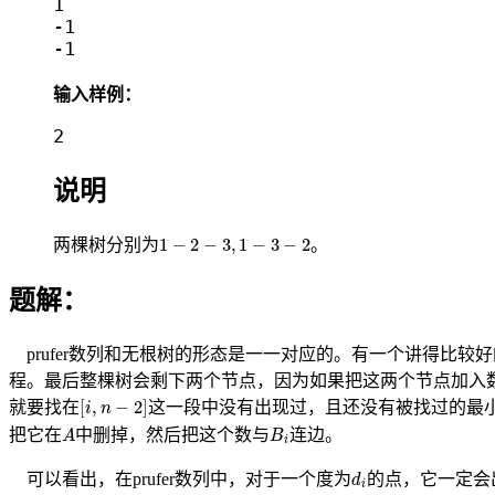
1

-1

-1
输入样例：
2
说明
1
−
2
−
3
,
1
−
3
−
2
1
−
2
−
3
,
1
−
3
−
2
两棵树分别为
。
题解：
prufer数列和无根树的形态是一一对应的。有一个讲得比较
程。最后整棵树会剩下两个节点，因为如果把这两个节点加入
[
i
,
n
−
2
]
[
,
−
2
]
就要找在
这一段中没有出现过，且还没有被找过的最
i
n
A
B
i
把它在
中删掉，然后把这个数与
连边。
A
B
i
d
i
可以看出，在prufer数列中，对于一个度为
的点，它一定会
d
i