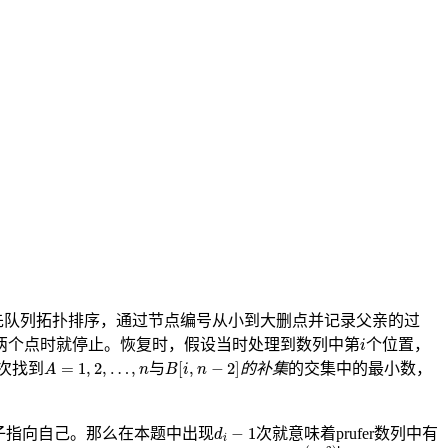
先队列拓扑排序，通过节点编号从小到大删点并记录父亲的过
i
两个点时就停止。恢复时，假设当时处理到数列中第
个位置，
i
B
[
i
,
n
−
2
]
A
=
1
,
2
,
…
,
n
=
1
,
2
,
…
,
[
,
−
2
]
次找到
与
的补集
的交集中的最小数，
A
n
B
i
n
d
i
−
1
−
1
子指向自己。那么在本题中出现
次就意味着prufer数列中有
d
i
(
n
−
2
)
!
n
−
2
−
m