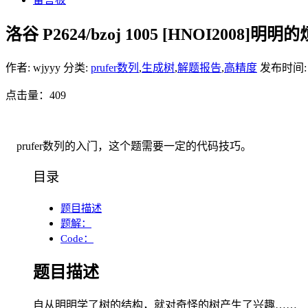
洛谷 P2624/bzoj 1005 [HNOI20
作者: wjyyy
分类:
prufer数列
,
生成树
,
解题报告
,
高精度
发布时间: 20
点击量：409
prufer数列的入门，这个题需要一定的代码技巧。
目录
题目描述
题解：
Code：
题目描述
自从明明学了树的结构，就对奇怪的树产生了兴趣……