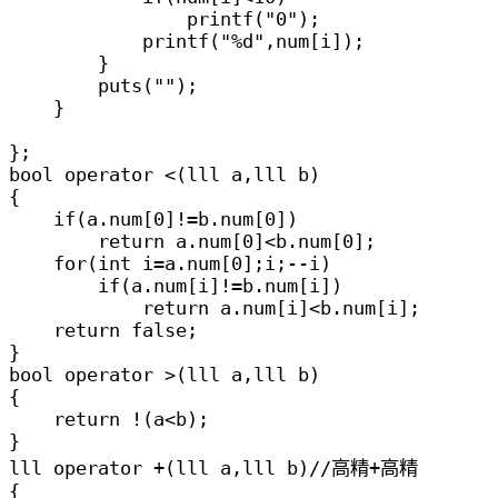
                printf("0");

            printf("%d",num[i]);

        }

        puts("");

    }

};

bool operator <(lll a,lll b)

{

    if(a.num[0]!=b.num[0])

        return a.num[0]<b.num[0];

    for(int i=a.num[0];i;--i)

        if(a.num[i]!=b.num[i])

            return a.num[i]<b.num[i];

    return false;

}

bool operator >(lll a,lll b)

{

    return !(a<b);

}

lll operator +(lll a,lll b)//高精+高精

{
