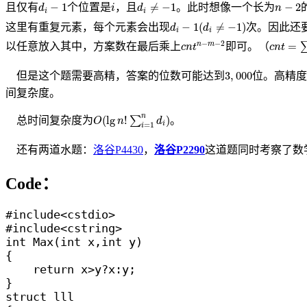
d
i
≠
−
1
d
i
−
1
i
n
−
2
−
1
≠
−
1
−
2
且仅有
个位置是
，且
。此时想像一个长为
d
i
d
n
i
i
d
i
−
1
(
d
i
≠
−
1
)
−
1
(
≠
−
1
)
这里有重复元素，每个元素会出现
次。因此还
d
d
i
i
c
n
t
=
∑
i
=
c
n
t
n
−
m
−
2
−
−
2
=
以任意放入其中，方案数在最后乘上
即可。（
n
m
c
n
t
c
n
t
3
,
000
3
,
000
但是这个题需要高精，答案的位数可能达到
位。高精度
间复杂度。
O
(
lg
n
!
∑
i
=
1
n
d
i
)
n
(
lg
!
)
总时间复杂度为
∑
。
O
n
d
i
=
1
i
还有两道水题：
洛谷P4430
，
洛谷P2290
这道题同时考察了数
Code：
#include<cstdio>

#include<cstring>

int Max(int x,int y)

{

    return x>y?x:y;

}

struct lll
