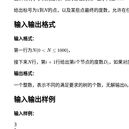
N
1
1
给出标号为
到
的点，以及某些点最终的度数，允许在
N
输入输出格式
输入格式：
N
(
0
<
N
≤
1000
)
(
0
<
≤
1000
)
第一行为
，
N
N
N
D
i
i
+
1
i
+
1
接下来
行，第
行给出第
个节点的度数
，如果对
N
i
i
D
i
输出格式：
0
0
一个整数，表示不同的满足要求的树的个数，无解输出
输入输出样例
输入样例：
3
