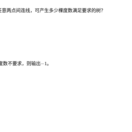
任意两点间连线，可产生多少棵度数满足要求的树？
−
1
−
1
度数不要求，则输出
。
。