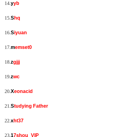
14.
y
yb
15.
S
hq
16.
S
iyuan
17.
m
emset0
18.
z
gjjj
19.
z
wc
20.
X
eonacid
21.
S
tudying Father
22.
x
ht37
23.
1
7shou_VIP