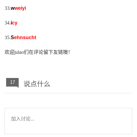
33.
w
weiyi
34.
i
cy
35.
S
ehnsucht
欢迎julao们在评论留下友链噢！
17
说点什么