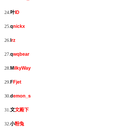
24.
叶
ID
25.
q
nickx
26.
l
rz
27.
q
wqbear
28.
M
ilkyWay
29.
F
Fjet
30.
d
emon_s
31.
文
文殿下
32.
小
粉兔