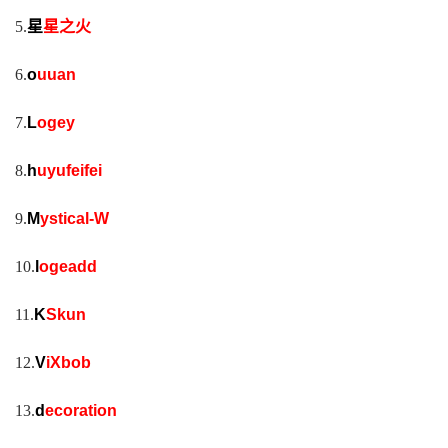
5.
星
星之火
6.
o
uuan
7.
L
ogey
8.
h
uyufeifei
9.
M
ystical-W
10.
l
ogeadd
11.
K
Skun
12.
V
iXbob
13.
d
ecoration