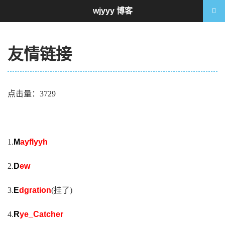
wjyyy 博客
友情链接
点击量：3729
1.
M
ayflyyh
2.
D
ew
3.
E
dgration
(挂了)
4.
R
ye_Catcher