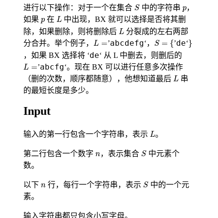
S
p
进行以下操作：对于一个在集合
中的字符串
，
S
p
L
p
如果
在
中出现，BX 就可以选择是否将其删
p
L
L
除，如果删除，则将删除后
分裂成的左右两部
L
S
=
{
}
L
=
=
abcdefg
=
{
de
}
分合并。举个例子，
’
‘，
’
‘
L
S
de
，如果 BX 选择将 ‘
‘ 从 L 中删去，则删后的
L
=
=
abcfg
’
‘。现在 BX 可以进行任意多次操作
L
L
（删的次数，顺序都随意），他想知道最后
串
L
的最短长度是多少。
Input
L
输入的第一行包含一个字符串，表示
。
L
S
n
第二行包含一个数字
，表示集合
中元素个
n
S
数。
S
n
以下
行，每行一个字符串，表示
中的一个元
n
S
素。
输入字符串都只包含小写字母。