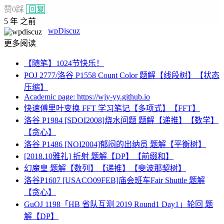
赞
0
踩
回复
5 年 之前
wpDiscuz
更多阅读
【随笔】1024节快乐！
POJ 2777/洛谷 P1558 Count Color 题解【线段树】【状态
压缩】
Academic page: https://wjy-yy.github.io
快速傅里叶变换 FFT 学习笔记【多项式】【FFT】
洛谷 P1984 [SDOI2008]烧水问题 题解【递推】【数学】
【贪心】
洛谷 P1486 [NOI2004]郁闷的出纳员 题解【平衡树】
[2018.10雅礼] 折射 题解【DP】【前缀和】
幻魔皇 题解【数列】【递推】【斐波那契树】
洛谷P1607 [USACO09FEB]庙会班车Fair Shuttle 题解
【贪心】
GuOJ 1198「HB 省队互测 2019 Round1 Day1」轮回 题
解【DP】