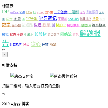
标签云
DP
tarjan
前缀和
二分答案
二进制
LCA
lct
splay
倍增
gcd/lcm
KMP
区间
学习笔记
图论
字符串
平衡树
搜索
同余
堆
拓扑排序
DP
快速排序
数列
数学
枚举
构造
最短路
树
树形DP
概率期望
最小割
树状数组
树链剖分
解题报
线段树
网络流
模拟
状态压缩
生成树
组合数学
背包
告
贪心
记录
递推
随笔
计算几何
/*
×
打赏支持
扫描二维码，输入您要打赏的金额
*/
2019
wjyyy 博客