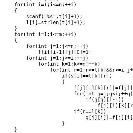
    for(int i=1;i<=n;++i)

    {

        scanf("%s",t[i]+1); 

        l[i]=strlen(t[i]+1);

    }

    for(int i=1;i<=m;++i)

    {

        for(int j=1;j<=n;++j)

            f[i][i-1][j][0]=1;

        for(int j=1;j<=i;++j)

            for(int k=1;k<=n;++k)

                for(int r=1;r<=l[k]&&r<=i-j+
                    if(s[i]==t[k][r])

                    {

                        f[j][i][k][r]|=f[j][
                        for(int q=j;q<i;++q)

                            if(g[q][i-1])

                                f[j][i][k][r
                        if(r==l[k])

                            g[j][i]|=f[j][i]
                    }

    }
