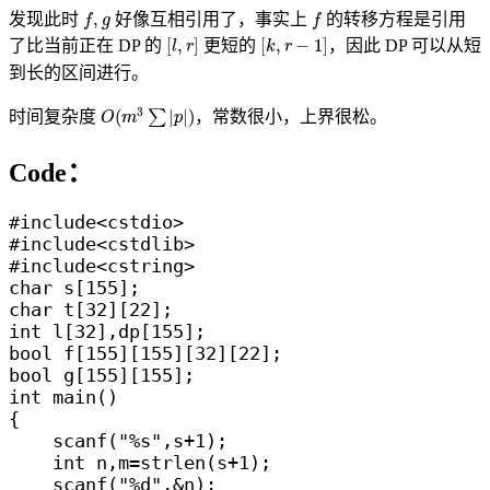
f
,
g
f
,
发现此时
好像互相引用了，事实上
的转移方程是引用
f
g
f
[
l
,
r
]
[
k
,
r
−
1
]
[
,
]
[
,
−
1
]
了比当前正在 DP 的
更短的
，因此 DP 可以从短
l
r
k
r
到长的区间进行。
O
(
m
3
∑
|
p
|
)
3
(
|
|
)
时间复杂度
∑
，常数很小，上界很松。
O
m
p
Code：
#include<cstdio>

#include<cstdlib>

#include<cstring>

char s[155];

char t[32][22];

int l[32],dp[155];

bool f[155][155][32][22];

bool g[155][155];

int main()

{

    scanf("%s",s+1);

    int n,m=strlen(s+1);

    scanf("%d",&n);
