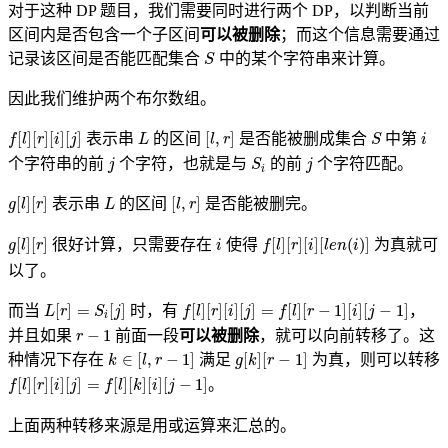
对于这种 DP 题目，我们需要同时进行两个 DP，以判断当前
区间内是否包含一个子区间
可以被删除
；而这个信息需要通过
S
记录该区间是否能匹配集合
中的某个字符串来计算。
S
因此我们维护两个布尔数组。
f
[
l
]
[
r
]
[
i
]
[
j
]
[
l
,
r
]
L
S
i
[
]
[
]
[
]
[
]
[
,
]
表示串
的区间
是否能被删成集合
中第
f
l
r
i
j
L
l
r
S
i
S
i
j
j
个字符串的前
个字符，也就是与
的前
个字符匹配。
j
S
j
i
g
[
l
]
[
r
]
[
l
,
r
]
L
[
]
[
]
[
,
]
表示串
的区间
是否能被删完。
g
l
r
L
l
r
g
[
l
]
[
r
]
f
[
l
]
[
r
]
[
i
]
[
l
e
n
(
i
)
]
i
[
]
[
]
[
]
[
]
[
]
[
(
)
]
很好计算，只需要存在
使得
为真就可
g
l
r
i
f
l
r
i
l
e
n
i
以了。
L
[
r
]
=
S
i
[
j
]
f
[
l
]
[
r
]
[
i
]
[
j
]
=
f
[
l
]
[
r
−
1
]
[
i
]
[
j
−
1
]
[
]
=
[
]
[
]
[
]
[
]
[
]
=
[
]
[
−
1
]
[
]
[
−
1
]
而当
时，有
，
L
r
S
j
f
l
r
i
j
f
l
r
i
j
i
r
−
1
−
1
并且如果
前面一段
可以被删除
，就可以向前转移了。这
r
k
∈
[
l
,
r
−
1
]
g
[
k
]
[
r
−
1
]
∈
[
,
−
1
]
[
]
[
−
1
]
种情况下存在
满足
为真，则可以转移
k
l
r
g
k
r
f
[
l
]
[
r
]
[
i
]
[
j
]
=
f
[
l
]
[
k
]
[
i
]
[
j
−
1
]
[
]
[
]
[
]
[
]
=
[
]
[
]
[
]
[
−
1
]
。
f
l
r
i
j
f
l
k
i
j
上面两种转移来源是用或运算来汇总的。