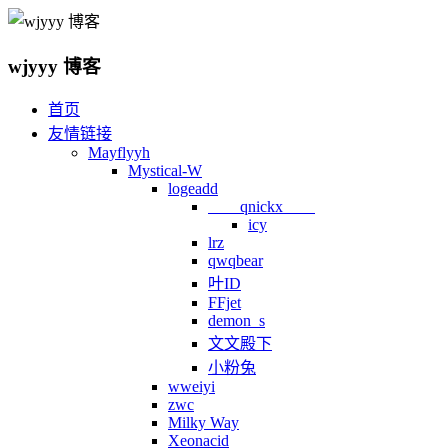
wjyyy 博客
首页
友情链接
Mayflyyh
Mystical-W
logeadd
qnickx
icy
lrz
qwqbear
叶ID
FFjet
demon_s
文文殿下
小粉兔
wweiyi
zwc
Milky Way
Xeonacid