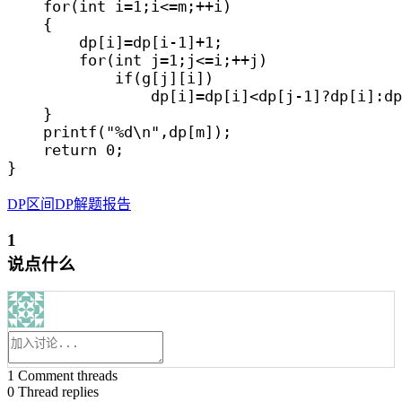
    for(int i=1;i<=m;++i)

    {

        dp[i]=dp[i-1]+1;

        for(int j=1;j<=i;++j)

            if(g[j][i])

                dp[i]=dp[i]<dp[j-1]?dp[i]:dp
    }

    printf("%d\n",dp[m]);

    return 0;

DP
区间DP
解题报告
1
说点什么
1
Comment threads
0
Thread replies