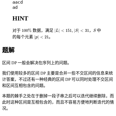
aacd

HINT
100
%
|
L
|
<
151
,
|
S
|
<
31
S
100
%
|
|
<
151
,
|
|
<
31
对于
数据，满足
，
中
L
S
S
|
p
|
<
21
|
|
<
21
的每个元素
。
p
题解
区间 DP 一般会解决在序列上的问题。
我们使用较多的区间 DP 主要是合并一些不交区间的信息来统
计答案，不过还有一种经典的区间 DP 可以同时处理不交区间
和区间互相包含的问题。
本题的棘手之处在于删掉一段子串之后可以迭代继续删除，而
此时这种区间是互相包含的，而且不容易方便地判断迭代的情
况。