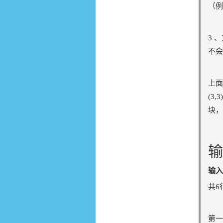
（例
3 
不会
上面
(3
块，
输
输入
共6
第一