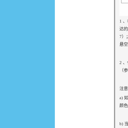
1 
达的
7）
悬空
2 
（参
注意
a)
颜色
b)