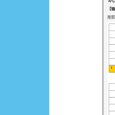
【输
按箭