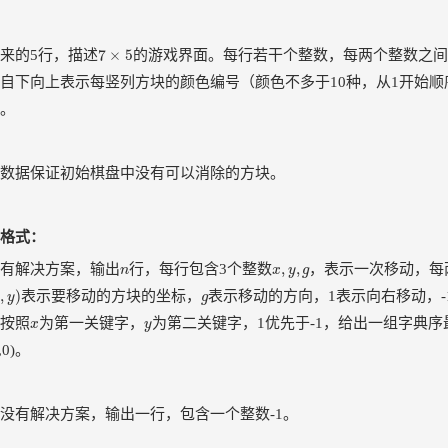
7
×
5
7
×
5
来的5行，描述
的游戏界面。每行若干个整数，每两个整数之间
自下向上表示每竖列方块的颜色编号（颜色不多于10种，从1开始
。
数据保证初始棋盘中没有可以消除的方块。
格式：
n
x
,
y
,
g
,
,
有解决方案，输出
行，每行包含3个整数
，表示一次移动，每
n
x
y
g
,
y
)
g
,
)
表示要移动的方块的坐标，
表示移动的方向，1表示向右移动，
y
g
x
y
按照
为第一关键字，
为第二关键字，1优先于-1，给出一组字典
x
y
,0)。
没有解决方案，输出一行，包含一个整数-1。