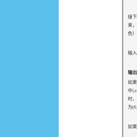
接下
束，
色）
输入
输出
如果
(
x
(
中
x
时，
为(0
如果