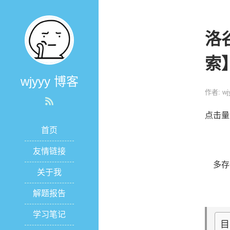
洛谷
索
wjyyy 博客
作者: wj
点击量
首页
友情链接
多存
关于我
解题报告
学习笔记
目