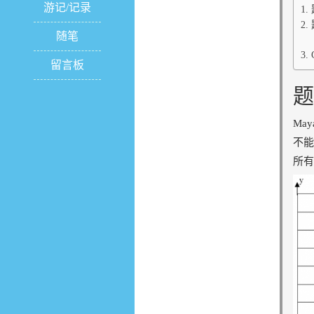
游记/记录
随笔
留言板
题
Ma
不能
所有