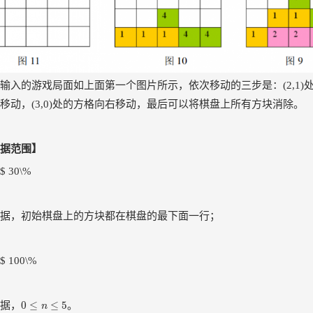
输入的游戏局面如上面第一个图片所示，依次移动的三步是：(2,1)处的
移动，(3,0)处的方格向右移动，最后可以将棋盘上所有方块消除。
据范围】
 30\%
据，初始棋盘上的方块都在棋盘的最下面一行；
 100\%
0
≤
n
≤
5
0
≤
≤
5
据，
。
n