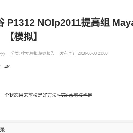
 P1312 NOIp2011提高组 M
】【模拟】
yyy
分类:
搜索
,
模拟
,
解题报告
发布时间: 2018-08-03 23:00
：462
一个状态用来剪枝是好方法//
按题意剪枝也是
录