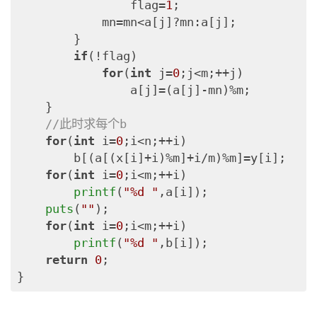
                flag=
1
;

            mn=mn<a[j]?mn:a[j];

        }

if
(!flag)

for
(
int
 j=
0
;j<m;++j)

                a[j]=(a[j]-mn)%m;

    }

//此时求每个b
for
(
int
 i=
0
;i<n;++i)

        b[(a[(x[i]+i)%m]+i/m)%m]=y[i];

for
(
int
 i=
0
;i<m;++i)

printf
(
"%d "
,a[i]);

puts
(
""
);

for
(
int
 i=
0
;i<m;++i)

printf
(
"%d "
,b[i]);

return
0
;

}