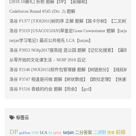
[2018.10雅礼] 折射 题解【DP】【前缀和】
Codeforces Round #545 (Div. 2) 题解
洛谷 P1377 [TJOI2011]树的序 正解 题解【笛卡尔树】【二叉树】
洛谷 P3119 [USACO15JAN]草鉴定Grass Cownoisseur 题解【tarjan
tarjan学习笔记1 最近公共祖先 LCA【tarjan】
洛谷 P3953 NOIp2017提高组 逛公园 题解【记忆化搜索】【最短路
从零开始的文化课生活 – NOIP 2018 后记
洛谷 P2146 [NOI2015]软件包管理器 题解【树链剖分】【线段树】
洛谷 P3747 相逢是问候 题解【树状数组】【欧拉定理】【快速幂
洛谷 P1516 青蛙的约会 题解【同余】【gcd】
标签云
DP
tarjan
前缀
二分答案
二进制
LCA
lct
splay
倍增
gcd/lcm
KMP