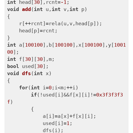
int
 head[
30
],rcnt=
-1
void
add
(
int
 u,
int
 v,
int
 p)
{

    r[++rcnt]=rela(u,v,head[p]);

    head[p]=rcnt;

int
 a[
100100
],b[
100100
],x[
100100
],y[
1001
00
int
 f[
30
][
30
bool
 used[
30
void
dfs
(
int
 x)
{

for
(
int
 i=
0
;i<m;++i)

if
(!used[i]&&f[x][i]!=
0x3f3f3f3
f
)

        {

            a[i]=a[x]+f[x][i];

            used[i]=
1
;

            dfs(i);
