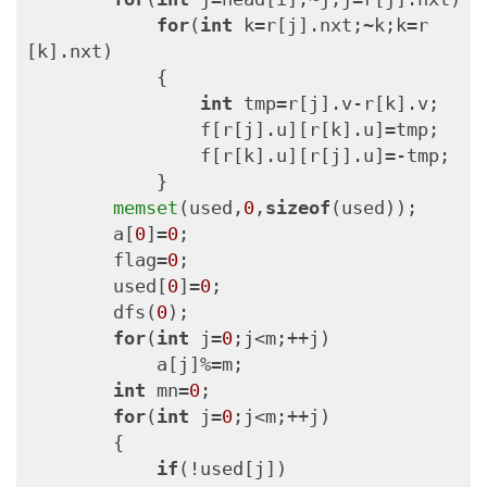
for
(
int
 k=r[j].nxt;~k;k=r
[k].nxt)

            {

int
 tmp=r[j].v-r[k].v;

                f[r[j].u][r[k].u]=tmp;

                f[r[k].u][r[j].u]=-tmp;

            }

memset
(used,
0
,
sizeof
(used));

        a[
0
]=
0
;

        flag=
0
;

        used[
0
]=
0
;

        dfs(
0
);

for
(
int
 j=
0
;j<m;++j)

            a[j]%=m;

int
 mn=
0
;

for
(
int
 j=
0
;j<m;++j)

        {

if
(!used[j])
