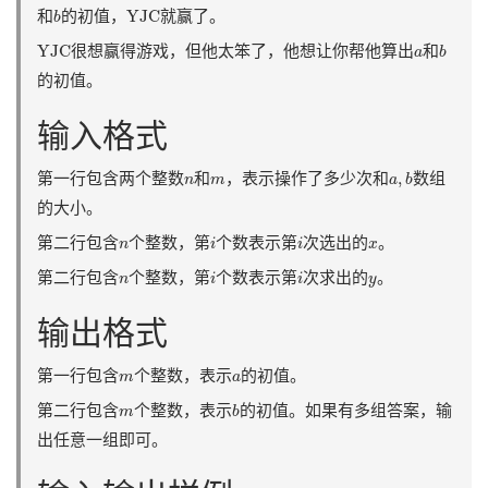
YJC
b
YJC
和
的初值，
就赢了。
b
YJC
b
a
YJC
很想赢得游戏，但他太笨了，他想让你帮他算出
和
a
b
的初值。
输入格式
a
,
b
n
m
,
第一行包含两个整数
和
，表示操作了多少次和
数组
n
m
a
b
的大小。
i
i
n
x
第二行包含
个整数，第
个数表示第
次选出的
。
n
i
i
x
i
i
n
y
第二行包含
个整数，第
个数表示第
次求出的
。
n
i
i
y
输出格式
m
a
第一行包含
个整数，表示
的初值。
m
a
b
m
第二行包含
个整数，表示
的初值。如果有多组答案，输
m
b
出任意一组即可。