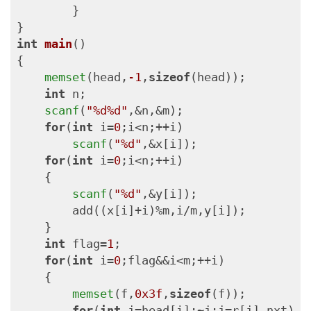
        }

int
main
()
{

memset
(head,
-1
,
sizeof
(head));

int
 n;

scanf
(
"%d%d"
,&n,&m);

for
(
int
 i=
0
;i<n;++i)

scanf
(
"%d"
,&x[i]);

for
(
int
 i=
0
;i<n;++i)

    {

scanf
(
"%d"
,&y[i]);

        add((x[i]+i)%m,i/m,y[i]);

    }

int
 flag=
1
;

for
(
int
 i=
0
;flag&&i<m;++i)

    {

memset
(f,
0x3f
,
sizeof
(f));

for
(
int
 j=head[i];~j;j=r[j].nxt)
