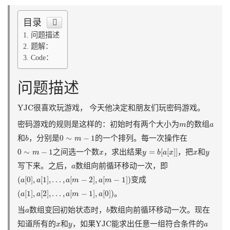
目录
问题描述
题解：
Code：
问题描述
YJC
YJC
很喜欢玩游戏， 今天他决定和朋友们玩密码游戏。
m
a
密码游戏的规则是这样的：初始时有两个大小为
的数组
m
a
0
∼
m
−
1
b
0
∼
−
1
和
，分别是
的一个排列。每一次操作在
b
m
y
=
b
[
a
[
x
]
]
0
∼
m
−
1
x
x
y
0
∼
−
1
=
[
[
]
]
之间选一个数
，求出结果
，把
和
m
x
y
b
a
x
x
y
a
写下来。之后，
数组向前循环移动一次，即
a
(
a
[
0
]
,
a
[
1
]
,
…
,
a
[
m
−
2
]
,
a
[
m
−
1
]
)
(
[
0
]
,
[
1
]
,
…
,
[
−
2
]
,
[
−
1
]
)
变成
a
a
a
m
a
m
(
a
[
1
]
,
a
[
2
]
,
…
,
a
[
m
−
1
]
,
a
[
0
]
)
(
[
1
]
,
[
2
]
,
…
,
[
−
1
]
,
[
0
]
)
。
a
a
a
m
a
b
a
当
数组变回初始状态时，
数组向前循环移动一次。现在
a
b
YJC
x
y
a
YJC
知道所有的
和
，如果
能求出任意一组符合条件的
x
y
a