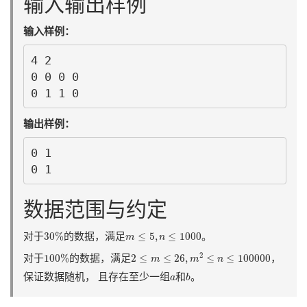
输入输出样例
输入样例：
4 2

0 0 0 0

0 1 1 0
输出样例：
0 1

0 1
数据范围与约定
30
%
m
≤
5
,
n
≤
1000
30
%
≤
5
,
≤
1000
对于
的数据，满足
。
m
n
2
≤
m
≤
26
,
m
2
≤
n
≤
100000
100
%
2
100
%
2
≤
≤
26
,
≤
≤
100000
对于
的数据，满足
，
m
m
n
b
a
保证数据随机， 且存在至少一组
和
。
a
b