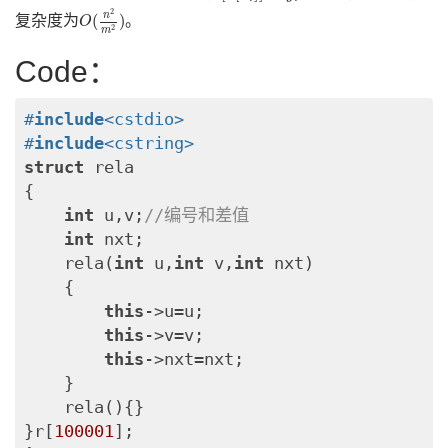
O
(
n
2
m
2
)
2
n
(
)
复杂度为
。
O
2
m
Code：
#
include
<cstdio>
#
include
<cstring>
struct
 rela

{

int
 u,v;
//编号和差值
int
 nxt;

    rela(
int
 u,
int
 v,
int
 nxt)

    {

this
->u=u;

this
->v=v;

this
->nxt=nxt;

    }

    rela(){}

}r[
100001