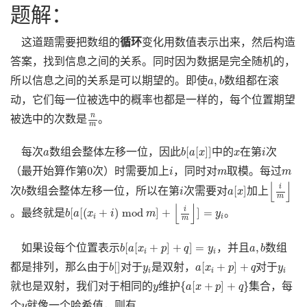
题解：
这道题需要把数组的
循环
变化用数值表示出来，然后构造
答案，找到信息之间的关系。同时因为数据是完全随机的，
a
,
b
,
所以信息之间的关系是可以期望的。即使
数组都在滚
a
b
动，它们每一位被选中的概率也都是一样的，每个位置期望
n
m
n
被选中的次数是
。
m
b
[
a
[
x
]
]
i
a
x
[
[
]
]
每次
数组会整体左移一位，因此
中的
在第
次
a
b
a
x
x
i
0
i
m
m
0
（最开始算作第
次）时需要加上
，同时对
取模。每过
i
m
m
⌊
i
m
⌋
a
[
x
]
b
⌊
⌋
i
i
[
]
次
数组会整体左移一位，所以在第
次需要对
加上
b
i
a
x
m
b
[
a
[
(
x
i
+
i
)
mod
m
]
+
⌊
i
m
⌋
]
=
y
i
⌊
⌋
i
[
[
(
+
)
mod
]
+
]
=
。最终就是
。
b
a
x
i
m
y
i
i
m
b
[
a
[
x
i
+
p
]
+
q
]
=
y
i
a
,
b
[
[
+
]
+
]
=
,
如果设每个位置表示
，并且
数组
b
a
x
p
q
y
a
b
i
i
b
[
]
a
[
x
i
+
p
]
+
q
y
i
y
i
[
]
[
+
]
+
都是排列，那么由于
对于
是双射，
对于
b
y
a
x
p
q
y
i
i
i
{
a
[
x
+
p
]
+
q
}
y
{
[
+
]
+
}
就也是双射，我们对于相同的
维护
集合，每
y
a
x
p
q
y
个
就像一个哈希值，则有
y