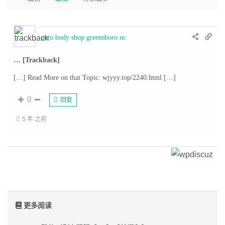
auto body shop greensboro nc
… [Trackback]
[…] Read More on that Topic: wjyyy.top/2240.html […]
0
回复
5 年 之前
更多阅读