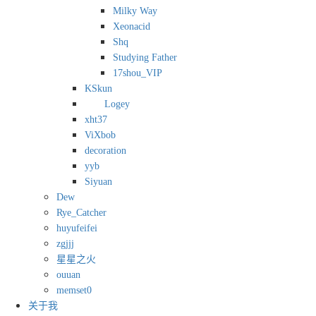
Milky Way
Xeonacid
Shq
Studying Father
17shou_VIP
KSkun
Logey
xht37
ViXbob
decoration
yyb
Siyuan
Dew
Rye_Catcher
huyufeifei
zgjjj
星星之火
ouuan
memset0
关于我