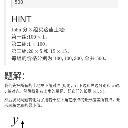
HINT
3
John 分
3
组买这些土地:
100
×
1
第一组:
100
×
1
，
1
×
100
第二组:
1
×
100
，
20
×
5
15
×
15
第三组:
20
×
5
和
15
×
15
。
100
,
100
,
300
500
每组的价格分别为
100
,
100
,
300
, 总共
500
。
题解：
(
0
,
0
)
x
(
0
,
0
)
我们先把所有的土地左下角对准
，让下边和左边分别和
轴、
x
(
a
i
,
b
i
)
y
(
,
)
轴对齐。然后得到右上角的坐标，即它们的长宽
。
y
a
b
i
i
然后发现问题转化为了用若干左下角在原点的矩形覆盖所有点，矩
形面积之和的最小值。