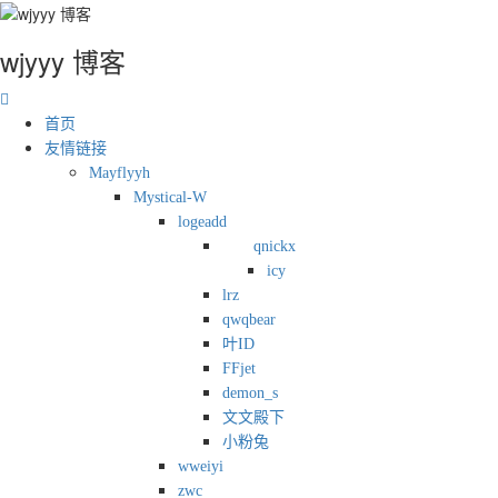
wjyyy 博客
首页
友情链接
Mayflyyh
Mystical-W
logeadd
qnickx
icy
lrz
qwqbear
叶ID
FFjet
demon_s
文文殿下
小粉兔
wweiyi
zwc