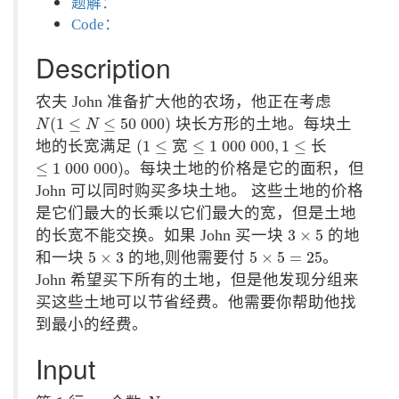
题解：
Code：
Description
农夫 John 准备扩大他的农场，他正在考虑
N
(
1
≤
N
≤
50
000
)
(
1
≤
≤
50
000
)
块长方形的土地。每块土
N
N
(
1
≤
≤
1
000
000
,
1
≤
地的长宽满足
(
1
≤
宽
≤
1
000
000
,
1
≤
长
≤
1
000
000
)
≤
1
000
000
)
。每块土地的价格是它的面积，但
John 可以同时购买多块土地。 这些土地的价格
是它们最大的长乘以它们最大的宽，但是土地
3
×
5
的长宽不能交换。如果 John 买一块
3
×
5
的地
5
×
3
5
×
5
=
25
和一块
5
×
3
的地,则他需要付
5
×
5
=
25
。
John 希望买下所有的土地，但是他发现分组来
买这些土地可以节省经费。他需要你帮助他找
到最小的经费。
Input
1
N