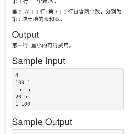
第
1
行: 一个数:
。
N
2..
N
+
1
i
+
1
第
2..
+
1
行: 第
+
1
行包含两个数，分别为
N
i
i
第
块土地的长和宽。
i
Output
第一行: 最小的可行费用。
Sample Input
4

100 1

15 15

20 5

Sample Output