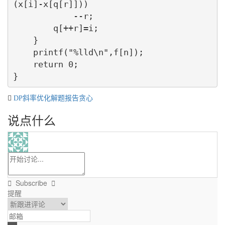
(x[i]-x[q[r]]))

            --r;

        q[++r]=i;

    }

    printf("%lld\n",f[n]);

    return 0;

DP
斜率优化
解题报告
贪心
说点什么
Subscribe
提醒