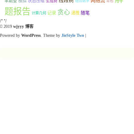
线段树
网络流
模拟
率期望
状态压缩
生成树
组合数学
背包
题报告
贪心
记录
递推
随笔
计算几何
/*
*/
2019
wjyyy 博客
Powered by
WordPress
. Theme by
JieStyle Two
|