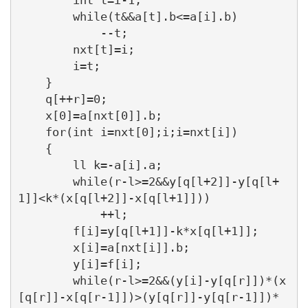
        while(t&&a[t].b<=a[i].b)

            --t;

        nxt[t]=i;

        i=t;

    }

    q[++r]=0;

    x[0]=a[nxt[0]].b;

    for(int i=nxt[0];i;i=nxt[i])

    {

        ll k=-a[i].a;

        while(r-l>=2&&y[q[l+2]]-y[q[l+
1]]<k*(x[q[l+2]]-x[q[l+1]]))

            ++l;

        f[i]=y[q[l+1]]-k*x[q[l+1]];

        x[i]=a[nxt[i]].b;

        y[i]=f[i];

        while(r-l>=2&&(y[i]-y[q[r]])*(x
[q[r]]-x[q[r-1]])>(y[q[r]]-y[q[r-1]])*