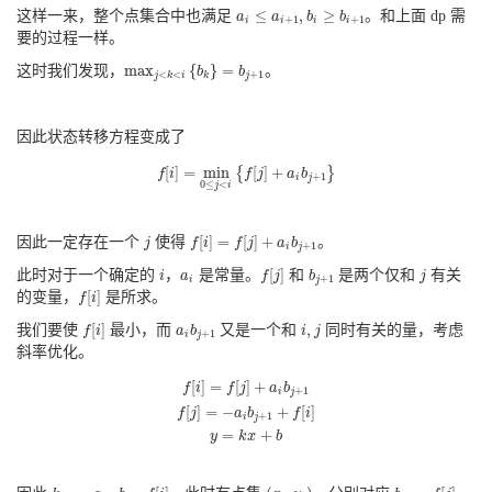
a
i
≤
a
i
+
1
,
b
i
≥
b
i
+
1
≤
,
≥
这样一来，整个点集合中也满足
。和上面 dp 需
a
a
b
b
+
1
+
1
i
i
i
i
要的过程一样。
max
j
<
k
<
i
{
b
k
}
=
b
j
+
1
max
{
}
=
这时我们发现，
。
b
b
+
1
<
<
j
j
k
i
k
因此状态转移方程变成了
f
[
i
]
=
min
0
≤
j
<
i
{
f
[
j
]
+
a
i
b
j
+
1
}
[
]
=
min
[
]
+
{
}
f
i
f
j
a
b
+
1
i
j
0
≤
<
j
i
f
[
i
]
=
f
[
j
]
+
a
i
b
j
+
1
j
[
]
=
[
]
+
因此一定存在一个
使得
。
j
f
i
f
j
a
b
+
1
i
j
f
[
j
]
b
j
+
1
i
j
a
i
[
]
此时对于一个确定的
，
是常量。
和
是两个仅和
有关
i
a
f
j
b
j
+
1
i
j
f
[
i
]
[
]
的变量，
是所求。
f
i
f
[
i
]
a
i
b
j
+
1
i
,
j
[
]
,
我们要使
最小，而
又是一个和
同时有关的量，考虑
f
i
a
b
i
j
+
1
i
j
斜率优化。
f
[
i
]
=
f
[
j
]
+
a
i
b
j
+
1
f
[
j
]
=
−
a
i
b
j
+
1
+
f
[
i
]
y
=
k
x
+
b
[
]
=
[
]
+
f
i
f
j
a
b
+
1
i
j
[
]
=
−
+
[
]
f
j
a
b
f
i
+
1
i
j
=
+
y
k
x
b
k
=
−
a
i
,
b
=
f
[
i
]
(
x
j
,
y
j
)
b
j
+
1
,
f
[
j
]