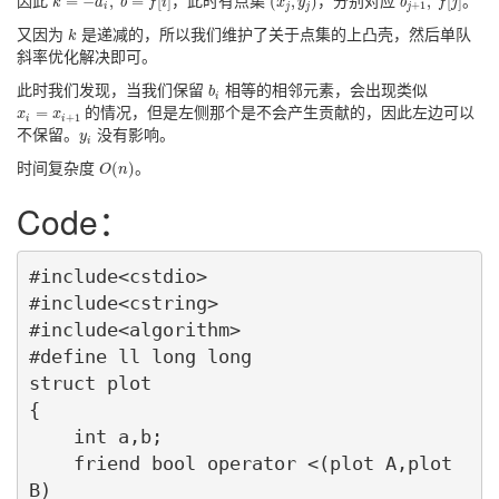
=
−
,
=
[
]
(
,
)
,
[
]
因此
，此时有点集
，分别对应
。
k
a
b
f
i
x
y
b
f
j
+
1
i
j
j
j
k
又因为
是递减的，所以我们维护了关于点集的上凸壳，然后单队
k
斜率优化解决即可。
b
i
此时我们发现，当我们保留
相等的相邻元素，会出现类似
b
i
x
i
=
x
i
+
1
=
的情况，但是左侧那个是不会产生贡献的，因此左边可以
x
x
+
1
i
i
y
i
不保留。
没有影响。
y
i
O
(
n
)
(
)
时间复杂度
。
O
n
Code：
#include<cstdio>

#include<cstring>

#include<algorithm>

#define ll long long

struct plot

{

    int a,b;

    friend bool operator <(plot A,plot 
B)
