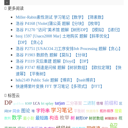
更多阅读
Miller-Rabin素性测试 学习笔记【数学】【筛素数】
洛谷 P4168 [Violet]蒲公英 题解【分块】【枚举】
洛谷 P1270 “访问”美术馆 题解【树形DP】【模拟】【递归】
bzoj 1597 [Usaco2008 Mar] 土地购买 题解【斜率优化】
【DP】【贪心】
洛谷 P2751 [USACO4.2]工序安排Job Processing 题解【贪心】
洛谷 P1903 数颜色 题解【莫队】【分块】
洛谷 P1119 灾后重建 题解【floyd】【DP】
洛谷 P3747 相逢是问候 题解【树状数组】【欧拉定理】【快
速幂】【平衡树】
hdu2149 Public Sale 题解【博弈】【bash博弈】
快速傅里叶变换 FFT 学习笔记【多项式】【FFT】
标签云
DP
tarjan
前缀和
二分答案
二进制
LCA
lct
splay
倍增
gcd/lcm
KMP
区
学习笔记
图论
字符串
平衡树
搜索
同余
堆
拓扑排序
间DP
快速排序
数学
枚举
构造
最短路
树
树形DP
概
最小割
树状数组
数列
树链剖分
解