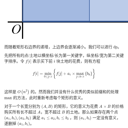
而随着矩形右边界的递增，上边界会逐渐减小。我们可以进行 dp。
先把所有的点/土地以横坐标/长为第一关键字，纵坐标/宽为第二关键
f
[
i
]
i
[
]
字排序。令
表示买下前
块土地的花费，则有方程
f
i
i
f
[
i
]
=
min
0
≤
j
<
i
{
f
[
j
]
+
a
i
×
max
j
<
k
<
i
{
b
k
}
}
{
}
[
]
=
min
[
]
+
×
max
{
}
f
i
f
j
a
b
i
k
0
≤
<
<
<
j
i
j
k
i
O
(
n
2
)
2
这样是
(
)
的。然而我们并没有什么优秀的类似前缀和的处理
O
n
max
max
的方法，此时重新考虑每个矩形的意义。
(
A
,
B
)
A
×
B
(
,
)
×
对于一个长宽分别为
的矩形，它的意义为花费
的价格
A
B
A
B
A
B
购买所有长不超过
，宽不超过
的土地。那么如果存在两个点
A
B
(
a
1
,
b
1
)
,
(
a
2
,
b
2
)
(
a
1
,
b
1
)
a
1
≤
a
2
,
b
1
≤
b
2
(
,
)
,
(
,
)
≤
,
≤
(
,
)
满足
，则
一定没有意义，
a
b
a
b
a
a
b
b
a
b
1
1
2
2
1
2
1
2
1
1
(
a
1
,
b
1
)
(
,
)
遂删掉
。
a
b
1
1