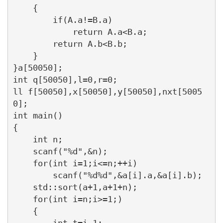
    {

        if(A.a!=B.a)

            return A.a<B.a;

        return A.b<B.b;

    }

}a[50050];

int q[50050],l=0,r=0;

ll f[50050],x[50050],y[50050],nxt[5005
0];

int main()

{

    int n;

    scanf("%d",&n);

    for(int i=1;i<=n;++i)

        scanf("%d%d",&a[i].a,&a[i].b);

    std::sort(a+1,a+1+n);

    for(int i=n;i>=1;)

    {

        int t=i-1;
