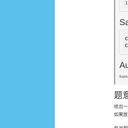
S
C
C
Au
hans
题
给出一
如果放