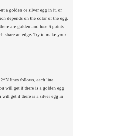
 a golden or silver egg in it, or
hich depends on the color of the egg.
 there are golden and lose S points
hich share an edge. Try to make your
n 2*N lines follows, each line
ou will get if there is a golden egg
 will get if there is a silver egg in