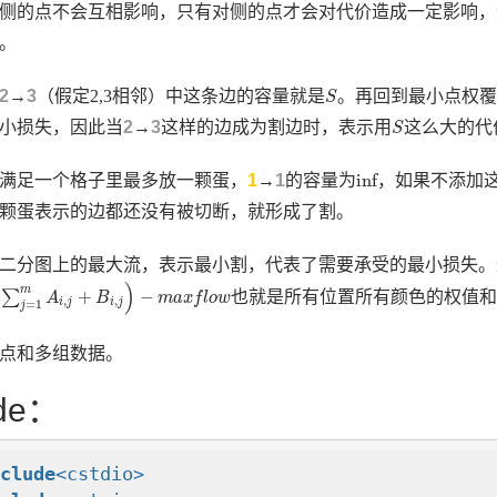
侧的点不会互相影响，只有对侧的点才会对代价造成一定影响，
。
S
2
→
3
（假定2,3相邻）中这条边的容量就是
。再回到最小点权覆
S
S
小损失，因此当
2
→
3
这样的边成为割边时，表示用
这么大的代
S
inf
inf
满足一个格子里最多放一颗蛋，
1
→
1
的容量为
，如果不添加
颗蛋表示的边都还没有被切断，就形成了割。
二分图上的最大流，表示最小割，代表了需要承受的最小损失。
∑
j
=
1
m
A
i
,
j
+
B
i
,
j
)
−
m
a
x
f
l
o
w
)
m
+
−
∑
也就是所有位置所有颜色的权值
A
B
m
a
x
f
l
o
w
,
,
i
j
i
j
=
1
j
点和多组数据。
de：
nclude
<cstdio>