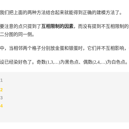
我们把上面的两种方法结合起来就能得到正确的建模方法了。
要注意的点只提到了
互相限制的因素
，而没有提到不互相限制的
二分图的同一侧。
中，当相邻两个格子分别放金蛋和银蛋时，它们并不互相影响，
设已经染好色了。奇数(1,3,…)为黑色点、偶数(2,4,…)为白
→
1
→
2
→
3
→
4