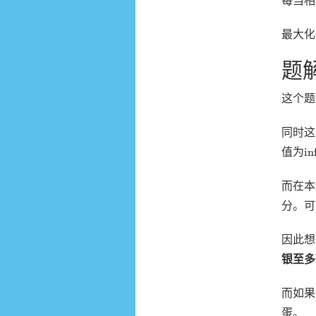
每当相
最大化
题
这个题
同时这
inf
in
值为
而在本
分。可
因此想
银至多
而如果
蛋。