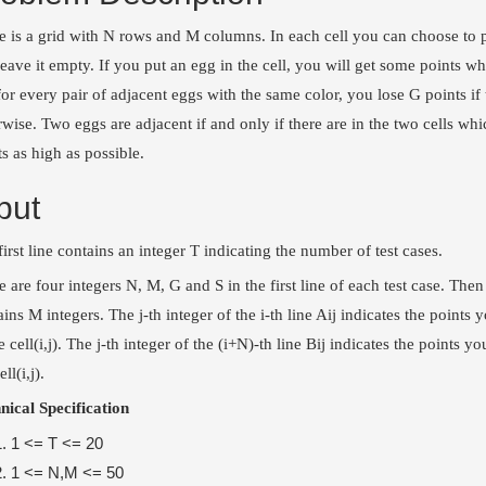
e is a grid with N rows and M columns. In each cell you can choose to put
 leave it empty. If you put an egg in the cell, you will get some points w
for every pair of adjacent eggs with the same color, you lose G points if
rwise. Two eggs are adjacent if and only if there are in the two cells w
ts as high as possible.
put
irst line contains an integer T indicating the number of test cases.
e are four integers N, M, G and S in the first line of each test case. The
ins M integers. The j-th integer of the i-th line Aij indicates the points y
e cell(i,j). The j-th integer of the (i+N)-th line Bij indicates the points you
ell(i,j).
nical Specification
1 <= T <= 20
1 <= N,M <= 50