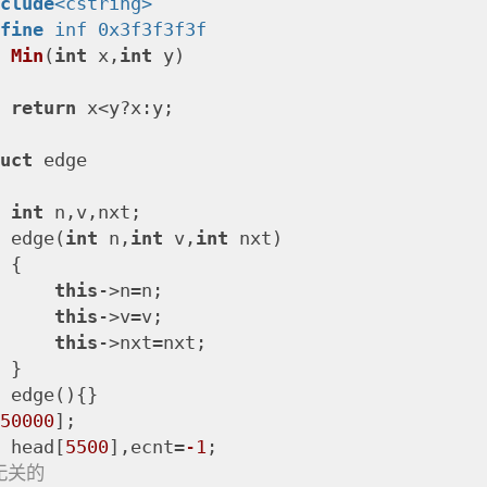
nclude
<cstring>
efine
 inf 0x3f3f3f3f
t
Min
(
int
 x,
int
 y)
return
 x<y?x:y;

ruct
 edge

int
 n,v,nxt;

    edge(
int
 n,
int
 v,
int
 nxt)

{

this
->n=n;

this
->v=v;

this
->nxt=nxt;

}

){}

[
50000
t
 head[
5500
],ecnt=
-1
无关的