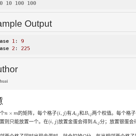
ample Output
ase
1
: 
9
ase
2
: 
225
thor
huai
意
(
i
,
j
)
A
i
,
j
B
i
,
j
n
×
m
×
(
,
)
个
的矩阵，每个格子
有
和
两个权值。每个格子
n
m
i
j
A
B
,
,
i
j
i
j
(
i
,
j
)
A
i
,
j
(
,
)
置则只能放置一个。在
放置金蛋会得到
分；放置银蛋会
i
j
A
,
i
j
G