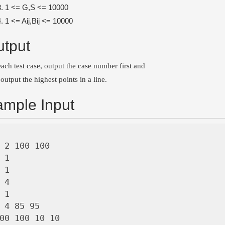
1 <= G,S <= 10000
1 <= Aij,Bij <= 10000
tput
each test case, output the case number first and
output the highest points in a line.
mple Input
 2 100 100

 1

 1

 4

 1

 4 85 95

00 100 10 10
