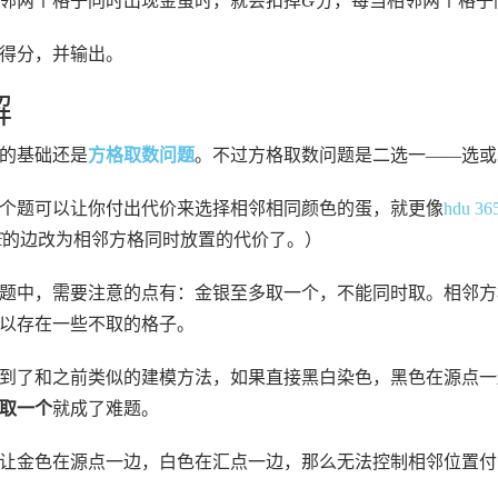
邻两个格子同时出现金蛋时，就会扣掉
分，每当相邻两个格子
G
得分，并输出。
解
的基础还是
方格取数问题
。不过方格取数问题是二选一——选或
个题可以让你付出代价来选择相邻相同颜色的蛋，就更像
hdu 36
f
的边改为相邻方格同时放置的代价了。）
题中，需要注意的点有：金银至多取一个，不能同时取。相邻方
以存在一些不取的格子。
到了和之前类似的建模方法，如果直接黑白染色，黑色在源点一
取一个
就成了难题。
让金色在源点一边，白色在汇点一边，那么无法控制相邻位置付