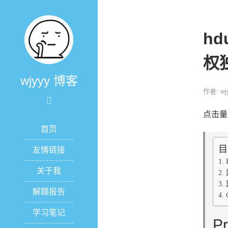
hd
权
wjyyy 博客
作者: wj
点击量
首页
目
友情链接
关于我
解题报告
学习笔记
Pr