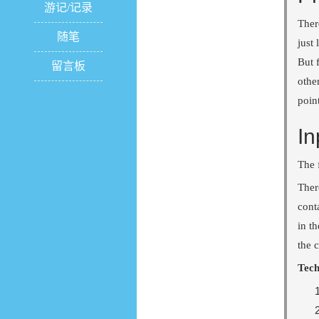
游记/记录
Ther
随笔
just
But 
留言板
othe
poin
In
The f
Ther
conta
in th
the c
Tech