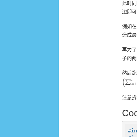
此时同
边即可
例如在
造成最
再为了
子的两
然后跑
(
∑
i
=
1
n
(
n
∑
=
1
i
注意拆
Co
#
i