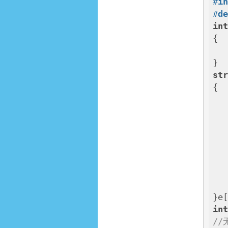
#
i
#
d
in
{

st
{

    
    
    edge(
}e
in
//