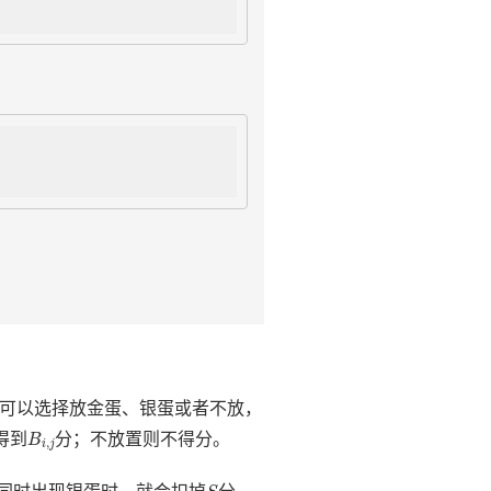
可以选择放金蛋、银蛋或者不放，
B
i
,
j
得到
分；不放置则不得分。
B
,
i
j
S