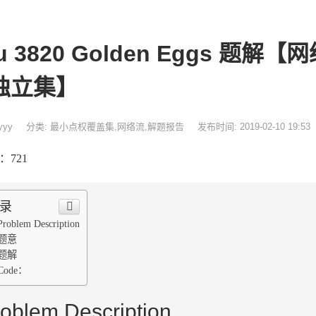
u 3820 Golden Eggs 题
独立集】
yyy
分类:
最小点权覆盖集
,
网络流
,
解题报告
发布时间: 2019-02-10 19:53
：721
录
Problem Description
题意
题解
Code：
oblem Description