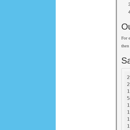
Ou
For 
then 
Sa
2

2
1
5
1
1
1
1