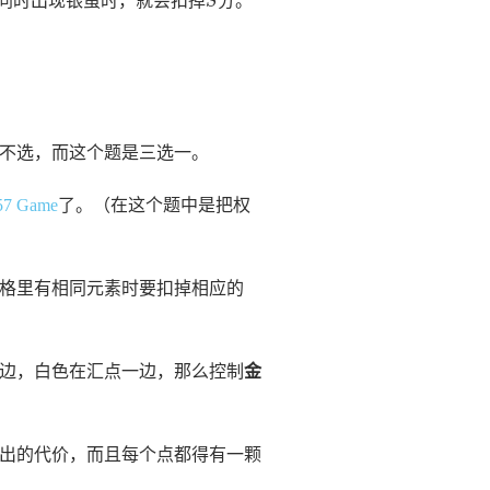
同时出现银蛋时，就会扣掉
分。
S
不选，而这个题是三选一。
57 Game
了。（在这个题中是把权
格里有相同元素时要扣掉相应的
边，白色在汇点一边，那么控制
金
出的代价，而且每个点都得有一颗