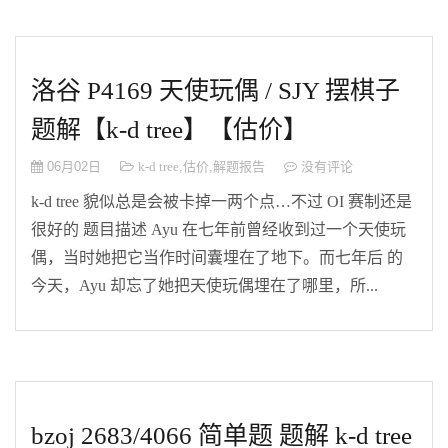
洛谷 P4169 天使玩偶 / SJY 摆棋子
题解【k-d tree】【估价】
06月02日
k-d tree
,
估价
,
解题报告
没有评论
k-d tree 貌似总是会被卡掉一两个点…不过 OI 赛制还是
很好的 题目描述 Ayu 在七年前曾经收到过一个天使玩
偶，当时她把它当作时间囊埋在了地下。而七年后 的
今天，Ayu 却忘了她把天使玩偶埋在了哪里，所...
bzoj 2683/4066 简单题 题解 k-d tree