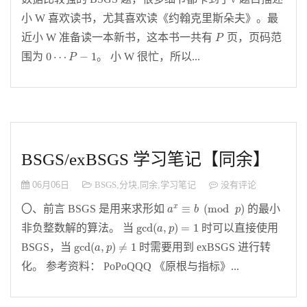
小 W 喜欢读书，尤其喜欢读《约翰克里斯朵夫》。最
P
近小 W 准备读一本新书，这本书一共有
页，页码范
P
0
⋯
P
−
1
0
⋯
−
1
围为
。 小 W 很忙，所以...
P
BSGS/exBSGS 学习笔记【同余】
06月06日
BSGS
,
分块
,
同余
,
学习笔记
没有评论
a
x
≡
b
(
mod
p
)
≡
(
mod
)
〇、前言 BSGS 是用来求形如
的最小
x
a
b
p
gcd
(
a
,
p
)
=
1
gcd
(
,
)
=
1
非负整数解的算法。 当
时可以直接使用
a
p
gcd
(
a
,
p
)
≠
1
gcd
(
,
)
≠
1
BSGS，当
时需要用到 exBSGS 进行转
a
p
化。 参考资料： PoPoQQQ 《原根与指标》...