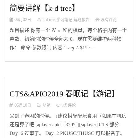
简要讲解【k-d tree】
06月02日
k-d tree
,
学习笔记
,
解题报告
没有评论
N
×
N
×
题目描述 你有一个
的棋盘，每个格子内有一个
N
N
0
0
整数，初始时的时候全部为
，现在需要维护两种操
1
x
y
A
1
作： 命令 参数限制 内容
$1\le ...
x
y
A
CTS&APIO2019 春眠记【游记】
05月10日
随笔
8条评论
又到了春困的时候。 ↓建议搭配配乐食用（如果在机房
还是算了吧 [aplayer apid="3795"][/aplayer] CTS 部分
Day -6 过审了。 Day -2 PKUSC/THUSC 可以报名了。