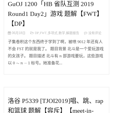
GuOJ 1200「HB 省队互测 2019
Round1 Day2」游戏 题解【FWT】
【DP】
06月18日
DP
,
FWT
,
多项式
,
数学
,
解题报告
没有评论
子集卷积这个东西终于学到了啊，被喷 9012 年还有人
不会 FST 的就是我了。 题目背景 北斗是一个爱玩游戏
n
的女孩子。 题目描述 北斗有
部游戏要玩，这些游戏
n
0
∼
n
−
1
0
∼
−
1
以
标号。她准备花...
n
洛谷 P5339 [TJOI2019]唱、跳、rap
和篮球 题解【容斥】【meet-in-