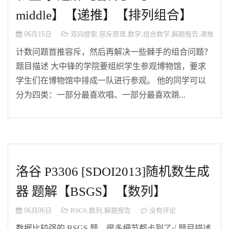
middle】【递推】【排列组合】
06月15日
双向搜索
,
容斥原理
,
数学
,
组合数学
,
解题报告
,
递推
计数问题首推容斥，然后再解决一些棘手的组合问题？
题目描述 大中锋的学院要组织学生参观博物馆，要求
学生们在博物馆中排成一队进行参观。 他的同学可以
分为四类：一部分最喜欢唱、一部分最喜欢跳...
洛谷 P3306 [SDOI2013]随机数生成
器 题解【BSGS】【数列】
06月06日
BSGS
,
数列
,
解题报告
没有评论
数据比较强的 BSGS 题，很多细节都卡到了√ 题目描述