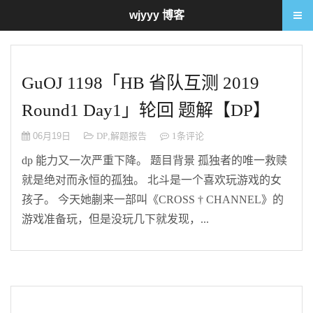
wjyyy 博客
GuOJ 1198「HB 省队互测 2019
Round1 Day1」轮回 题解【DP】
06月19日
DP
,
解题报告
1条评论
dp 能力又一次严重下降。 题目背景 孤独者的唯一救赎
就是绝对而永恒的孤独。 北斗是一个喜欢玩游戏的女
孩子。 今天她蒯来一部叫《CROSS † CHANNEL》的
游戏准备玩，但是没玩几下就发现，...