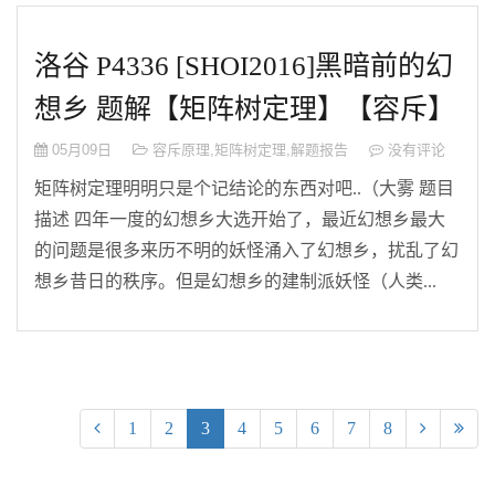
洛谷 P4336 [SHOI2016]黑暗前的幻
想乡 题解【矩阵树定理】【容斥】
05月09日
容斥原理
,
矩阵树定理
,
解题报告
没有评论
矩阵树定理明明只是个记结论的东西对吧..（大雾 题目
描述 四年一度的幻想乡大选开始了，最近幻想乡最大
的问题是很多来历不明的妖怪涌入了幻想乡，扰乱了幻
想乡昔日的秩序。但是幻想乡的建制派妖怪（人类...
(current)
1
2
3
4
5
6
7
8