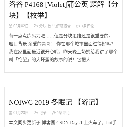
洛谷 P4168 [Violet]蒲公英 题解【分
块】【枚举】
02月02日
分块
,
枚举
,
解题报告
3条评论
有一点点练码力吧……但是分块思维还是很重要的。
题目背景 亲爱的哥哥： 你在那个城市里面过得好吗？
我在家里面最近很开心呢。昨天晚上奶奶给我讲了那个
叫「绝望」的大坏蛋的故事的说！它把人...
NOIWC 2019 冬眠记 【游记】
01月23日
记录
9条评论
本文同步更新于 博客园 CSDN Day -1 上火车了，but手