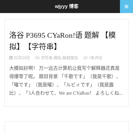
wjyyy 博客
洛谷 P3695 CYaRon!语 题解 【模
拟】【字符串】
02月14日
字符串
,
模拟
,
解题报告
3条评论
大模拟好啊！ 万一远古计算机让我写个解释器还真是
得爆零了呢。 题目背景 「千歌です」（我是千歌）、
「曜です」（我是曜）、「ルビィです」（我是露
比）、「3人合わせて、We are CYaRon！ よろしくね...