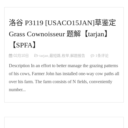
洛谷 P3119 [USACO15JAN]草鉴定
Grass Cownoisseur 题解【tarjan】
【SPFA】
02月10日
tarjan
,
最短路
,
枚举
,
解题报告
1条评论
Description In an effort to better manage the grazing patterns
of his cows, Farmer John has installed one-way cow paths all
over his farm. The farm consists of N fields, conveniently
number...