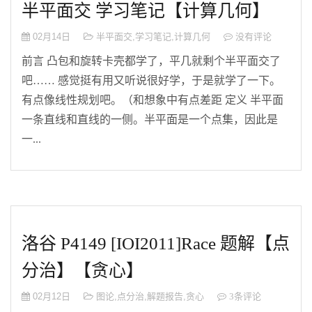
半平面交 学习笔记【计算几何】
02月14日
半平面交
,
学习笔记
,
计算几何
没有评论
前言 凸包和旋转卡壳都学了，平几就剩个半平面交了
吧…… 感觉挺有用又听说很好学，于是就学了一下。
有点像线性规划吧。（和想象中有点差距 定义 半平面
一条直线和直线的一侧。半平面是一个点集，因此是
一...
洛谷 P4149 [IOI2011]Race 题解【点
分治】【贪心】
02月12日
图论
,
点分治
,
解题报告
,
贪心
3条评论