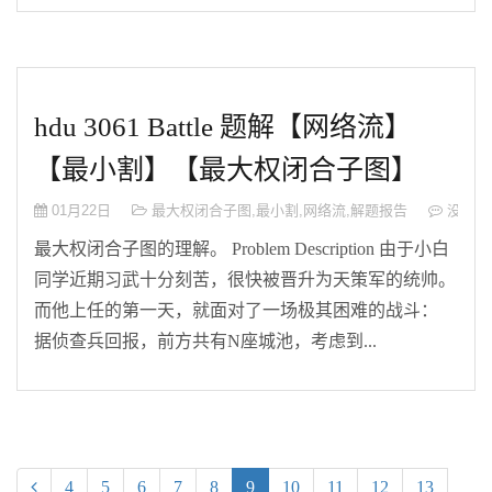
hdu 3061 Battle 题解【网络流】
【最小割】【最大权闭合子图】
01月22日
最大权闭合子图
,
最小割
,
网络流
,
解题报告
没有评
最大权闭合子图的理解。 Problem Description 由于小白
同学近期习武十分刻苦，很快被晋升为天策军的统帅。
而他上任的第一天，就面对了一场极其困难的战斗：
据侦查兵回报，前方共有N座城池，考虑到...
(current)
4
5
6
7
8
9
10
11
12
13