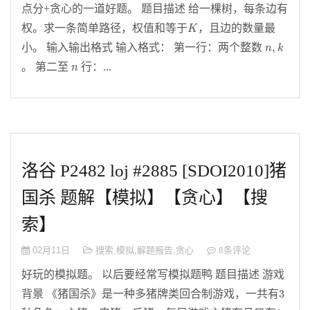
点分+贪心的一道好题。 题目描述 给一棵树，每条边有
K
权。求一条简单路径，权值和等于
，且边的数量最
K
n
,
k
,
小。 输入输出格式 输入格式： 第一行：两个整数
n
k
n
。 第二至
行：...
n
洛谷 P2482 loj #2885 [SDOI2010]猪
国杀 题解【模拟】【贪心】【搜
索】
02月11日
搜索
,
模拟
,
解题报告
,
贪心
8条评论
好玩的模拟题。 以后要经常写模拟题鸭 题目描述 游戏
3
3
背景 《猪国杀》是一种多猪牌类回合制游戏，一共有
1